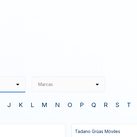
Marcas
J
K
L
M
N
O
P
Q
R
S
T
Tadano Grúas Móviles