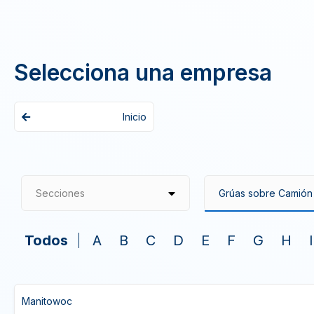
Selecciona una empresa
Inicio
Secciones
Todos
A
B
C
D
E
F
G
H
I
Manitowoc