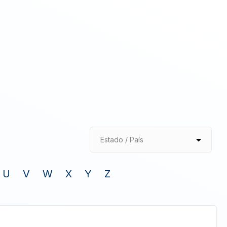
Estado / País
U
V
W
X
Y
Z