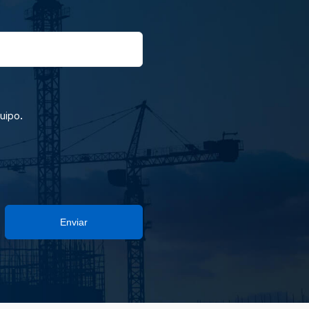
.
quipo
Enviar