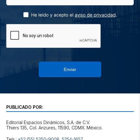
.
He leído y acepto el
aviso de privacidad
Enviar
PUBLICADO POR:
Editorial Espacios Dinámicos, S.A. de C.V.
Tels.:
+52 (55) 5250-9008
,
5254-1657