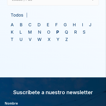
Todos
A
B
C
D
E
F
G
H
I
J
K
L
M
N
O
P
Q
R
S
T
U
V
W
X
Y
Z
Suscríbete a nuestro newsletter
Nombre