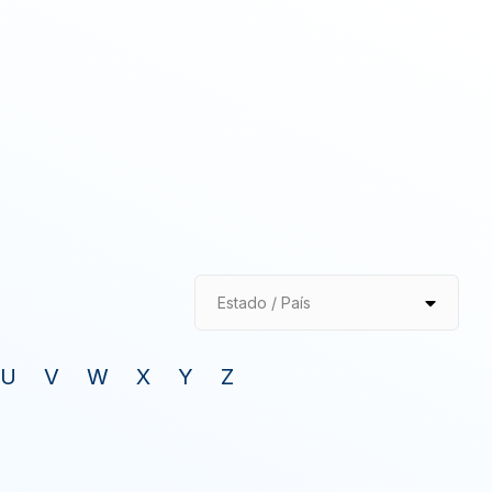
Estado / País
U
V
W
X
Y
Z