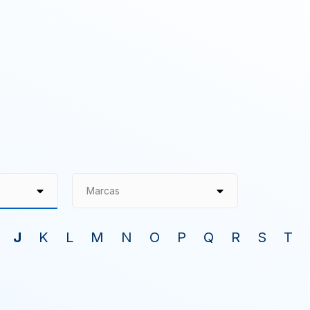
Marcas
J
K
L
M
N
O
P
Q
R
S
T