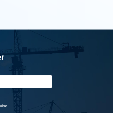
er
.
quipo