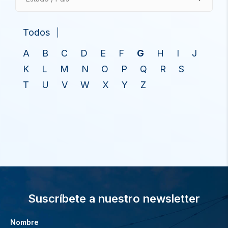
Todos
A
B
C
D
E
F
G
H
I
J
K
L
M
N
O
P
Q
R
S
T
U
V
W
X
Y
Z
Suscríbete a nuestro newsletter
Nombre