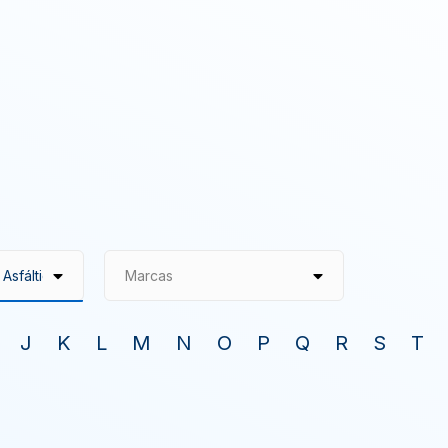
Marcas
J
K
L
M
N
O
P
Q
R
S
T