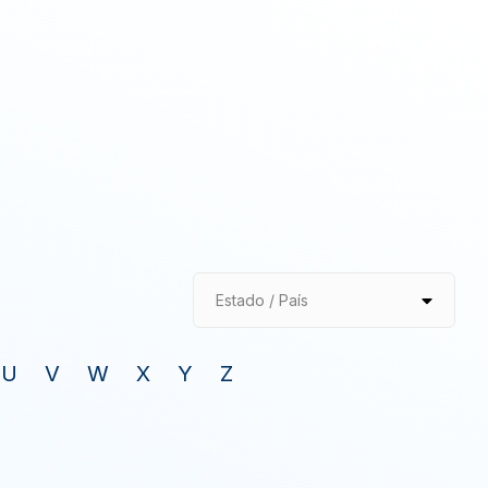
Estado / País
U
V
W
X
Y
Z