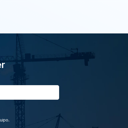
er
.
quipo