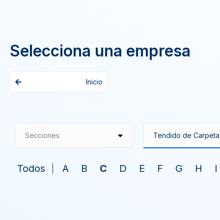
Selecciona una empresa
Inicio
Secciones
Todos
A
B
C
D
E
F
G
H
I