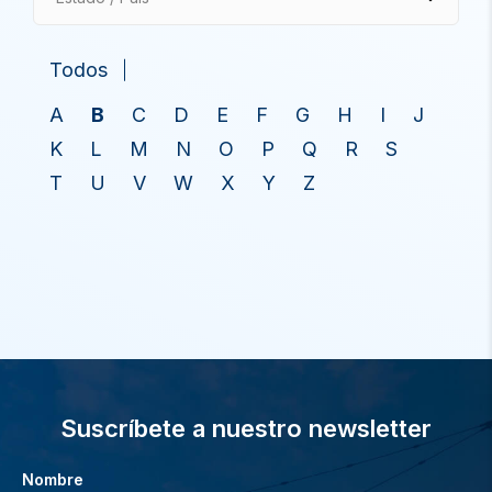
Todos
A
B
C
D
E
F
G
H
I
J
K
L
M
N
O
P
Q
R
S
T
U
V
W
X
Y
Z
Suscríbete a nuestro newsletter
Nombre