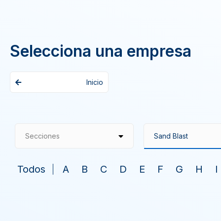
Selecciona una empresa
Inicio
Secciones
Todos
A
B
C
D
E
F
G
H
I