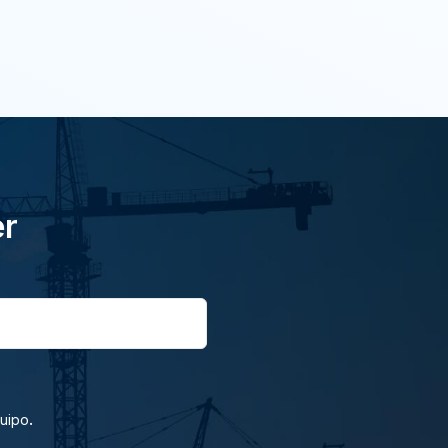
er
.
quipo