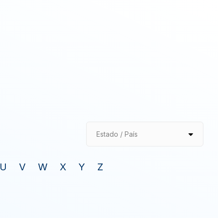
Estado / País
U
V
W
X
Y
Z