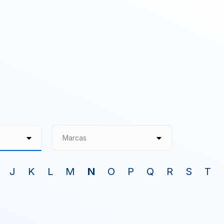
Marcas
J
K
L
M
N
O
P
Q
R
S
T