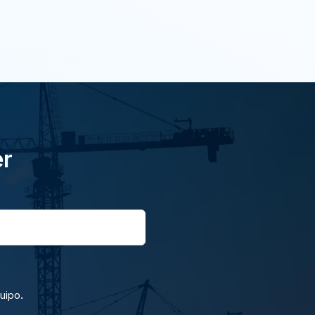
er
.
quipo