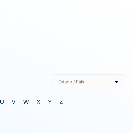
Estado / País
U
V
W
X
Y
Z