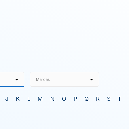
Marcas
J
K
L
M
N
O
P
Q
R
S
T