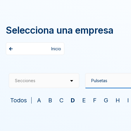
Selecciona una empresa
Inicio
Secciones
Todos
A
B
C
D
E
F
G
H
I