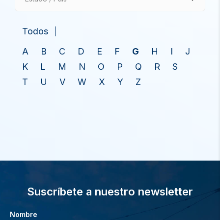
Todos
A
B
C
D
E
F
G
H
I
J
K
L
M
N
O
P
Q
R
S
T
U
V
W
X
Y
Z
Suscríbete a nuestro newsletter
Nombre