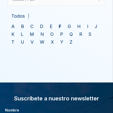
Todos
A
B
C
D
E
F
G
H
I
J
K
L
M
N
O
P
Q
R
S
T
U
V
W
X
Y
Z
Suscríbete a nuestro newsletter
Nombre