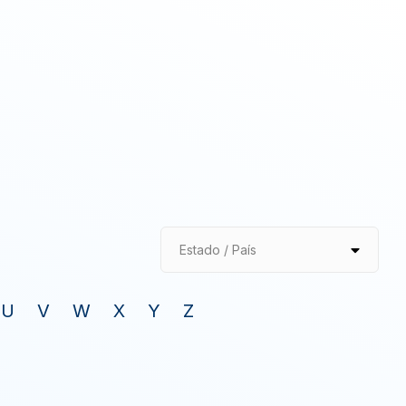
Estado / País
U
V
W
X
Y
Z