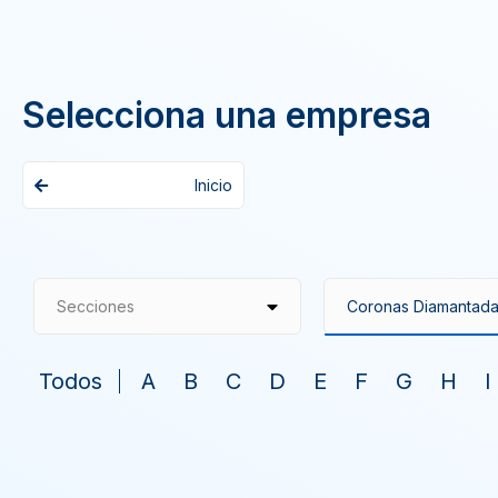
Selecciona una empresa
Inicio
Secciones
Todos
A
B
C
D
E
F
G
H
I