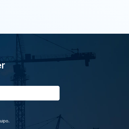
er
.
quipo