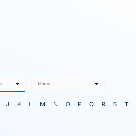
Marcas
J
K
L
M
N
O
P
Q
R
S
T