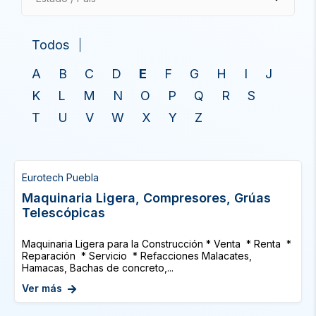
Todos
A
B
C
D
E
F
G
H
I
J
K
L
M
N
O
P
Q
R
S
T
U
V
W
X
Y
Z
Eurotech Puebla
Maquinaria Ligera, Compresores, Grúas
Telescópicas
Maquinaria Ligera para la Construcción * Venta * Renta *
Reparación * Servicio * Refacciones Malacates,
Hamacas, Bachas de concreto,...
Ver más