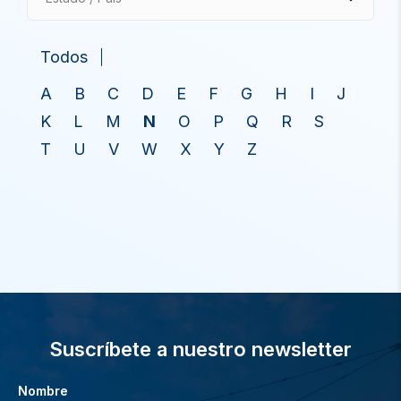
Todos
A
B
C
D
E
F
G
H
I
J
K
L
M
N
O
P
Q
R
S
T
U
V
W
X
Y
Z
Suscríbete a nuestro newsletter
Nombre