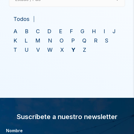
Todos
A
B
C
D
E
F
G
H
I
J
K
L
M
N
O
P
Q
R
S
T
U
V
W
X
Y
Z
Suscríbete a nuestro newsletter
Nombre