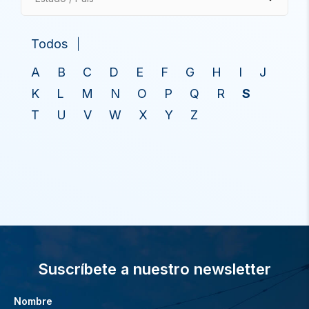
Todos
A
B
C
D
E
F
G
H
I
J
K
L
M
N
O
P
Q
R
S
T
U
V
W
X
Y
Z
Suscríbete a nuestro newsletter
Nombre