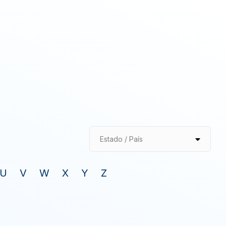
Estado / País
U
V
W
X
Y
Z