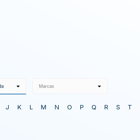
Marcas
J
K
L
M
N
O
P
Q
R
S
T