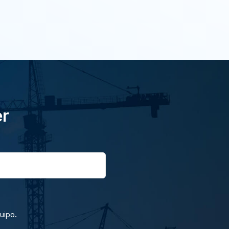
er
.
quipo