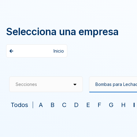
Selecciona una empresa
Inicio
Secciones
Todos
A
B
C
D
E
F
G
H
I