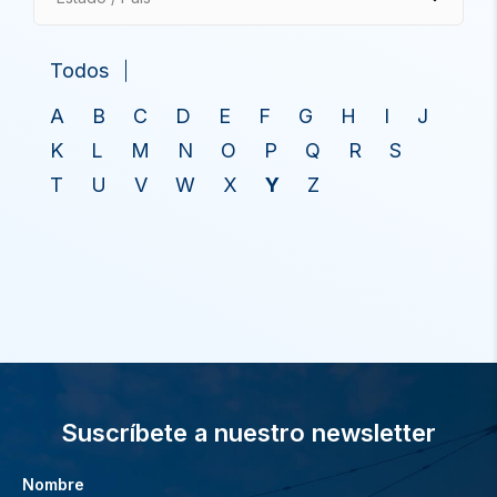
Todos
A
B
C
D
E
F
G
H
I
J
K
L
M
N
O
P
Q
R
S
T
U
V
W
X
Y
Z
Suscríbete a nuestro newsletter
Nombre