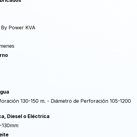
ubricados
0-508 psi
d By Power KVA
úmenes
erno
6-145 psi
Agua
oración 130-150 m. - Diámetro de Perforación 105-1200
, Diesel o Eléctrica
68-130mm
eite